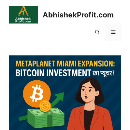
Skip
to
AbhishekProfit.com
content
Menu