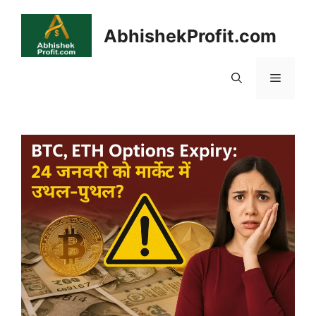
Skip
to
AbhishekProfit.com
content
Menu