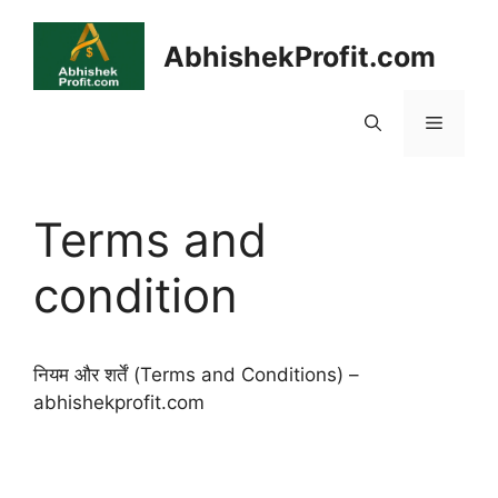
Skip
to
AbhishekProfit.com
content
Menu
Terms and
condition
नियम और शर्तें (Terms and Conditions) –
abhishekprofit.com