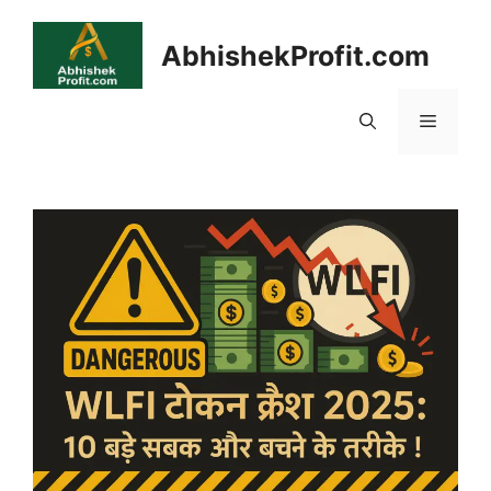
Skip
to
AbhishekProfit.com
content
Menu