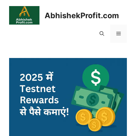
Skip
to
AbhishekProfit.com
content
Menu