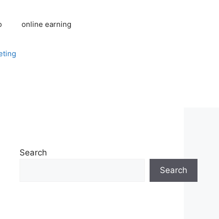
o
online earning
eting
Search
Search