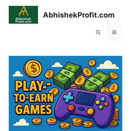
Skip
to
AbhishekProfit.com
content
Menu