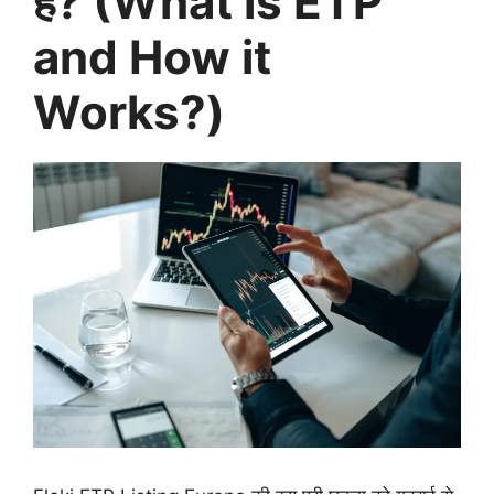
है? (What is ETP
and How it
Works?)