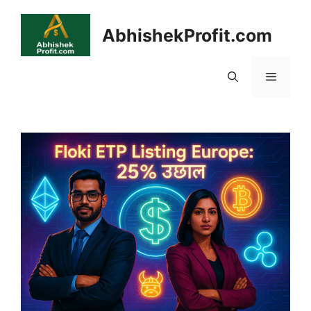
Skip
to
AbhishekProfit.com
content
Menu