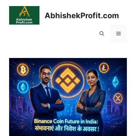
Skip
to
AbhishekProfit.com
content
Menu