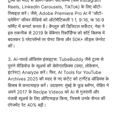
टूल्स की मदद से अलग-अलग प्लेटफॉर्म्स (जैसे Instagram
Reels, LinkedIn Carousels, TikTok) के लिए ऑटो-
रिसाइज़ करें। जैसे, Adobe Premiere Pro AI में “ऑटो-
फ्रेमिंग” फीचर वीडियो को ऑटोमैटिकली 1:1, 9:16, या 16:9
फॉर्मेट में कन्वर्ट करता है। बेंगलुरु की डिजिटल मार्केटर, नेहा ने
इस तकनीक से 2019 के वेबिनार रिकॉर्डिंग्स को शॉर्ट क्लिप्स में
बदलकर 5 प्लेटफॉर्म्स पर पोस्ट किया और 50K+ लीड्स जेनरेट
कीं।
3. AI-पावर्ड ऑडियंस इंसाइट्स: TubeBuddy जैसे टूल्स से
पुराने वीडियोज़ के व्यूअर्स की डेमोग्राफ़िक्स (उम्र, लोकेशन,
इंटरेस्ट) Analyze करें। फिर, AI Tools for YouTube
Archives 2025 की मदद से नए कंटेंट को टार्गेटेड ऑडियंस के
हिसाब से कस्टमाइज़ करें। उदाहरण: मुंबई के फ़ूड ब्लॉगर, रोहित ने
अपने 2017 के Recipe Videos को AI से गुजराती और
पंजाबी व्यूअर्स के लिए ऑप्टिमाइज़ किया, जिससे उनके चैनल की
एंगेजमेंट रेट 40% बढ़ी।