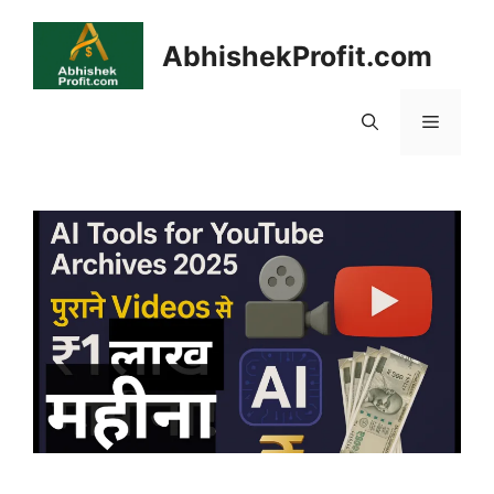
Skip
to
AbhishekProfit.com
content
Menu