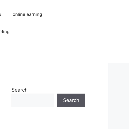
o
online earning
eting
Search
Search