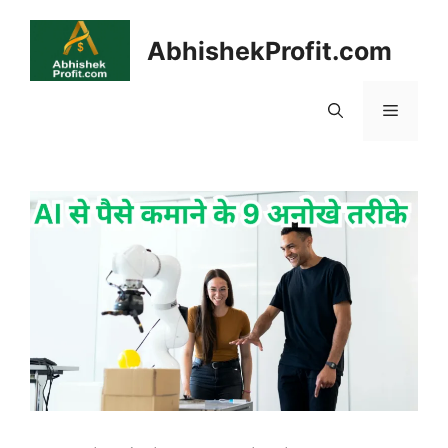
Skip
to
AbhishekProfit.com
content
Menu